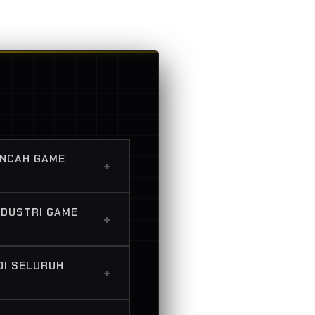
ANCAH GAME
+
tkan skalabilitas
NDUSTRI GAME
+
 Peran Investasi Dalam
el yang berstandar
penuh hati. Para member
DI SELURUH
+
saran lokal dengan
aringan global