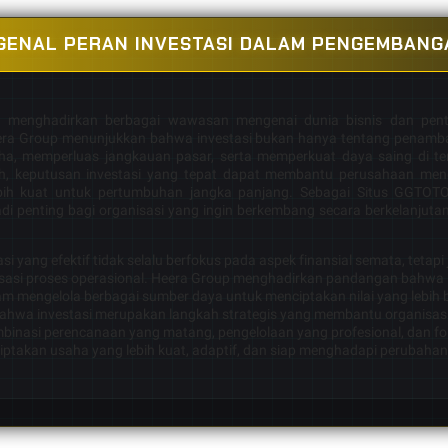
NGENAL PERAN INVESTASI DALAM PENGEMBAN
menghadirkan berbagai wawasan mengenai dunia bisnis dan pentin
a Group menunjukkan bahwa investasi bukan hanya tentang penambah
ha, memperluas jangkauan pasar, serta memperkuat daya saing di 
ah, keputusan investasi yang tepat dapat membantu perusahaan men
ih kuat untuk pertumbuhan jangka panjang. Sebagai Situs GGTOTO 
i penting bagi organisasi yang ingin berkembang secara berkelanju
 yang efektif tidak selalu berfokus pada aspek finansial semata, te
isasi proses operasional. Heera Group menghadirkan pandangan bahwa k
mengelola berbagai sumber daya untuk menciptakan nilai yang lebih be
wa investasi merupakan langkah strategis yang membantu organisas
nasi perencanaan yang matang, pengelolaan yang profesional, dan foku
takan usaha yang lebih kuat, adaptif, dan siap menghadapi perubahan 