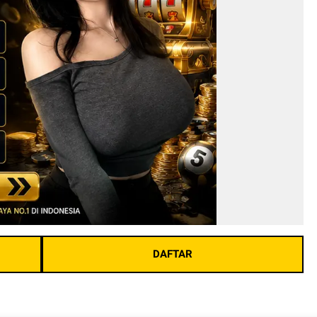
DAFTAR