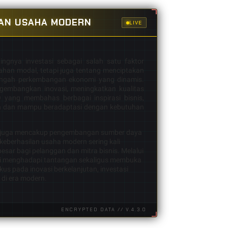
GAN USAHA MODERN
LIVE
gnya investasi sebagai salah satu faktor
an modal, tetapi juga tentang menciptakan
tengah perkembangan ekonomi yang dinamis.
gembangkan inovasi, meningkatkan kualitas
yang membahas berbagai inspirasi bisnis,
tan dan mampu beradaptasi dengan kebutuhan
tapi juga mencakup pengembangan sumber daya
eberhasilan usaha modern sering kali
sar bagi pelanggan dan mitra bisnis. Melalui
i menghadapi tantangan sekaligus membuka
s pada inovasi berkelanjutan, investasi
di era modern.
ENCRYPTED DATA // V.4.3.0