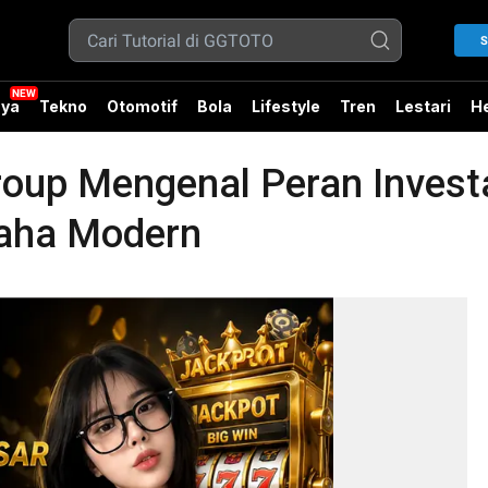
S
ya
Tekno
Otomotif
Bola
Lifestyle
Tren
Lestari
He
oup Mengenal Peran Invest
aha Modern